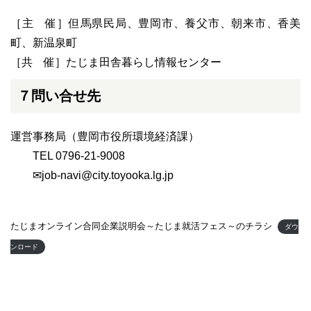
［主 催］但馬県民局、豊岡市、養父市、朝来市、香美
町、新温泉町
［共 催］たじま田舎暮らし情報センター
７問い合せ先
運営事務局（豊岡市役所環境経済課）
TEL 0796-21-9008
✉job-navi@city.toyooka.lg.jp
たじまオンライン合同企業説明会～たじま就活フェス～のチラシ
ダウ
ンロード