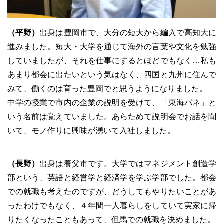
（平野）
出身は豊岡市で、大分の短大から編入で高知大に
進みました。短大・大学を通じて海外の言葉や文化を勉強
していましたが、それを仕事にするとほどでもなく…私も
あまり都会に出たいという気はなく、四国と九州に住んで
みて、働くのは育った豊岡でと思うようになりました。
中学の授業で市内の企業の説明を受けて、「東海バネ」と
いう名前は覚えていました。あらためて説明会でお話を聞
いて、モノ作りに興味が湧いて入社しました。
（長野）
出身は養父市です。大学ではマネジメント創造学
部という、英語と経営学と経済学を学ぶ学部でした。都会
での就職も考えたのですが、どうしてもやりたいことがあ
ったわけでもなく、４年間一人暮らしをしていて実家に帰
りたくなったこともあって、但馬での就職を決めました。