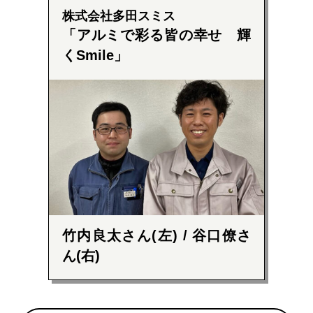
株式会社多田スミス
アルミで彩る皆の幸せ 輝
くSmile
竹内良太さん(左) / 谷口僚さ
ん(右)