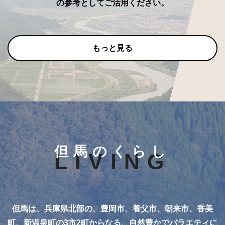
の参考としてご活用ください。
もっと見る
但馬のくらし
LIVING
但馬は、兵庫県北部の、豊岡市、養父市、朝来市、香美
町、新温泉町の3市2町からなる、自然豊かでバラエティに