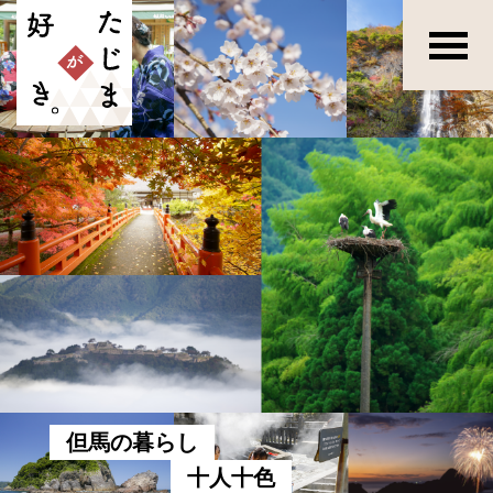
但馬の暮らし
十人十色